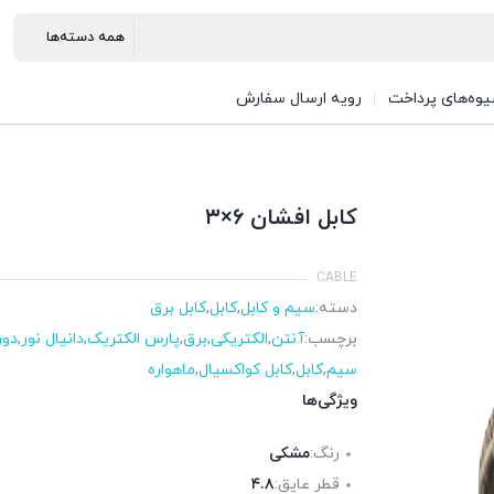
وه‌های پرداخت
رویه ارسال سفارش
کابل افشان ۶×۳
CABLE
دسته:
سیم و کابل
,
کابل
,
کابل برق
برچسب:
آنتن
,
الکتریکی
,
برق
,
پارس الکتریک
,
دانیال نور
,
دور
سیم
,
کابل
,
کابل کواکسیال
,
ماهواره
ویژگی‌ها
رنگ:
مشکی
قطر عایق:
۴.۸