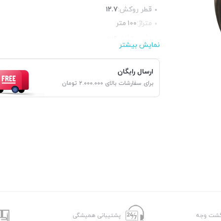
قطر روکش:
۱۲.۷
متراژ:
۱۰۰ متر
جنس هادی:
مس
نمایش بیشتر
آنالیز:
۰.۲۸۳×۸۵
جنس عایق:
پی‌وی‌سی(PVC)
ارسال رایگان
برای سفارشات بالای ۲.۰۰۰.۰۰۰ تومان
پشتیبانی همیشگی