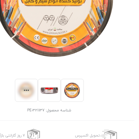
شناسه محصول:
PE-321137
تحویل اکسپرس
۷ روز گارانتی بازگشت وجه