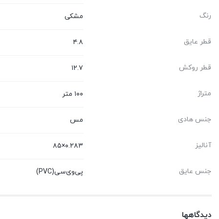
رنگ
مشکی
قطر عایق
۴.۸
قطر روکش
۱۲.۷
متراژ
۱۰۰ متر
جنس هادی
مس
آنالیز
۰.۲۸۳×۸۵
جنس عایق
پی‌وی‌سی(PVC)
دیدگاهها