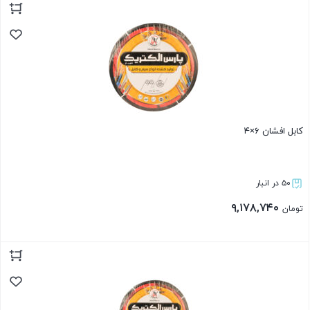
بستن
کابل افشان ۶×۴
۵۰ در انبار
۹,۱۷۸,۷۴۰
تومان
بستن