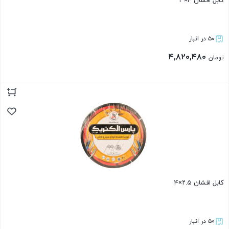
کابل افشان ۴×۳
۵۰ در انبار
۴,۸۲۰,۴۸۰
تومان
بستن
کابل افشان ۲.۵×۴
۵۰ در انبار