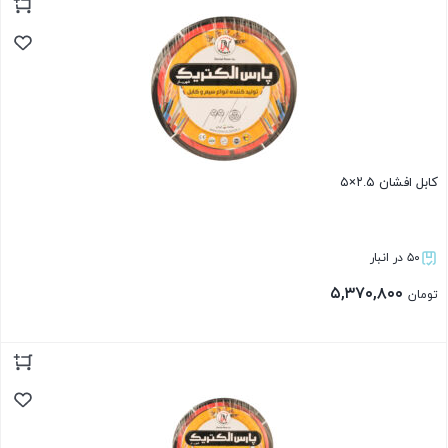
بستن
کابل افشان ۲.۵×۵
۵۰ در انبار
۵,۳۷۰,۸۰۰
تومان
بستن