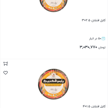
کابل افشان ۲.۵×۳
۵۰ در انبار
۳,۰۳۰,۷۷۰
تومان
بستن
کابل افشان ۱.۵×۴