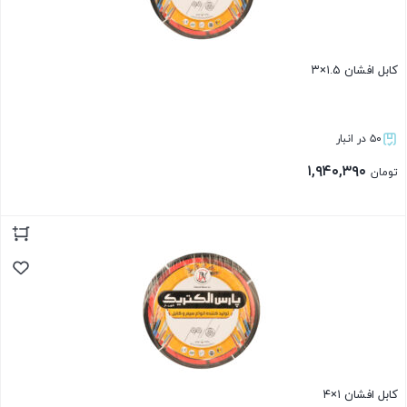
کابل افشان ۱.۵×۳
۵۰ در انبار
۱,۹۴۰,۳۹۰
تومان
بستن
کابل افشان ۱×۴