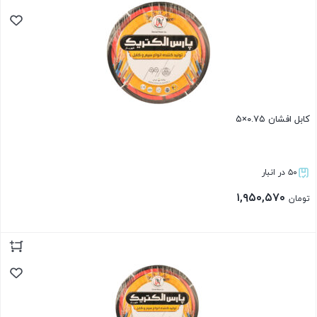
کابل افشان ۰.۷۵×۵
۵۰ در انبار
۱,۹۵۰,۵۷۰
تومان
بستن