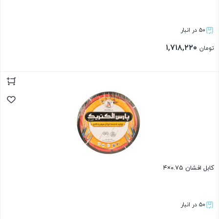
۵۰ در انبار
۱,۷۱۸,۲۲۰
تومان
بستن
کابل افشان ۰.۷۵×۴
۵۰ در انبار