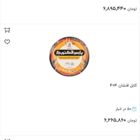
۶,۸۹۵,۴۴۰
تومان
بستن
کابل افشان ۴×۴
۵۰ در انبار
۶,۲۶۵,۸۶۰
تومان