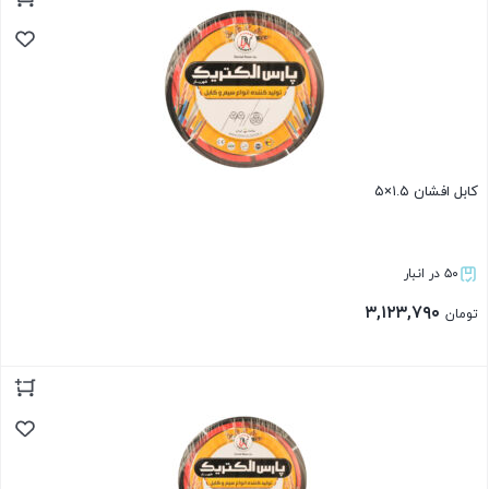
بستن
کابل افشان ۱.۵×۵
۵۰ در انبار
۳,۱۲۳,۷۹۰
تومان
بستن