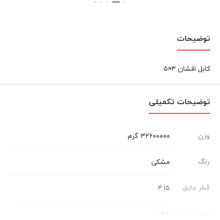
بستن
بستن
توضیحات
کابل افشان ۴×۵
توضیحات تکمیلی
وزن
۳۲۶۰۰۰۰۰ گرم
رنگ
مشکی
قطر عایق
۴.۱۵
قطر روکش
۱۳.۶