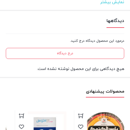
نمایش بیشتر
متراژ
۱۰۰ متر
دیدگاهها
جنس هادی
مس
درمورد این محصول دیدگاه درج کنید.
آنالیز
۰.۲۸۳×۵۶
درج دیدگاه
جنس عایق
پی‌وی‌سی(PVC)
هیچ دیدگاهی برای این محصول نوشته نشده است.
محصولات پیشنهادی