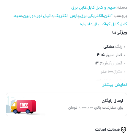
دسته:
سیم و کابل
,
کابل
,
کابل برق
برچسب:
آنتن
,
الکتریکی
,
برق
,
پارس الکتریک
,
دانیال نور
,
دوربین
,
سیم
,
کابل
,
کابل کواکسیال
,
ماهواره
ویژگی‌ها
رنگ:
مشکی
قطر عایق:
۴.۱۵
قطر روکش:
۱۳.۶
متراژ:
۱۰۰ متر
جنس هادی:
مس
نمایش بیشتر
آنالیز:
۰.۲۸۳×۵۶
جنس عایق:
پی‌وی‌سی(PVC)
ارسال رایگان
برای سفارشات بالای ۲.۰۰۰.۰۰۰ تومان
ضمانت اصالت