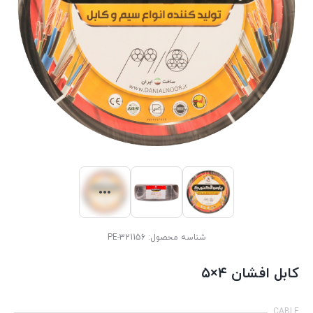
شناسه محصول:
PE-321156
کابل افشان ۴×۵
CABLE