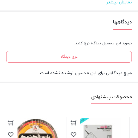
نمایش بیشتر
متراژ
۱۰۰ متر
دیدگاهها
جنس هادی
مس
درمورد این محصول دیدگاه درج کنید.
آنالیز
۰.۲۳۴×۵۰
درج دیدگاه
جنس عایق
پی‌وی‌سی(PVC)
هیچ دیدگاهی برای این محصول نوشته نشده است.
محصولات پیشنهادی