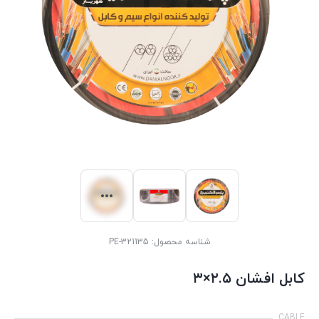
شناسه محصول:
PE-321135
کابل افشان ۲.۵×۳
CABLE