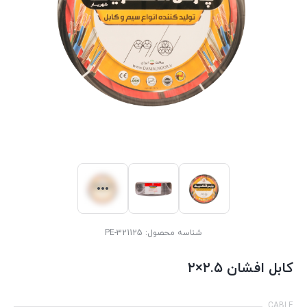
شناسه محصول:
PE-321125
کابل افشان ۲.۵×۲
CABLE