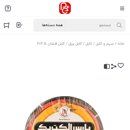
خانه
/
سیم و کابل
/
کابل
/
کابل برق
/ کابل افشان ۲.۵×۲