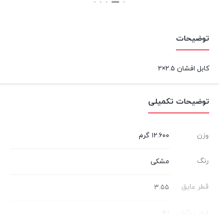
بستن
بستن
توضیحات
کابل افشان ۲.۵×۲
توضیحات تکمیلی
وزن
۱۲.۶۰۰ گرم
رنگ
مشکی
قطر عایق
۳.۵۵
قطر روکش
۹.۱