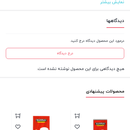
نمایش بیشتر
متراژ
۱۰۰ متر
دیدگاهها
جنس هادی
مس
درمورد این محصول دیدگاه درج کنید.
آنالیز
۰.۲۳۴×۵۰
درج دیدگاه
جنس عایق
پی‌وی‌سی(PVC)
هیچ دیدگاهی برای این محصول نوشته نشده است.
محصولات پیشنهادی