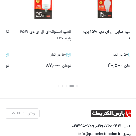
بی ال ای دی 15W پایه
لامپ استوانه‌ای ال ای دی 25W
کابل افشان ۰.۷۵×۲
پایه E27
۵۰ در انبار
۵۰ در انبار
۸۱۳,۶۳۰
۸۷,۰۰۰
تومان
تومان
بستن
بستن
رفتن به بالا
تلفن
۰۲۱۹۸۷۶۵۴۳۲۱
,
۰۲۱۳۴۵۶۷۸۹
ایمیل
info@parselectricplus.ir