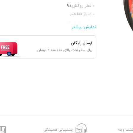
قطر روکش:
۹.۱
متراژ:
۱۰۰ متر
جنس هادی:
مس
نمایش بیشتر
آنالیز:
۰.۲۳۴×۳۰
جنس عایق:
پی‌وی‌سی(PVC)
ارسال رایگان
برای سفارشات بالای ۲.۰۰۰.۰۰۰ تومان
پشتیبانی همیشگی