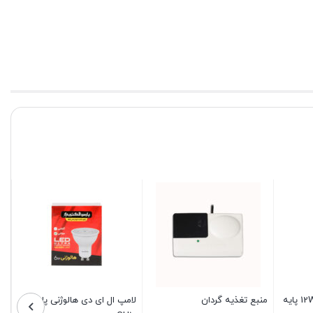
 افشان ۶×۵
کابل افشان ۱۰×۳
لامپ ال ای دی شمع