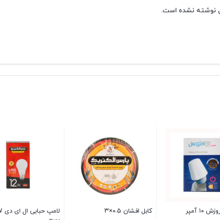
 نوشته نشده است.
لامپ حبابی ال ای دی 12W پایه
منبع تغذیه گردان
لامپ ال ای دی هالوژنی پایه
کابل