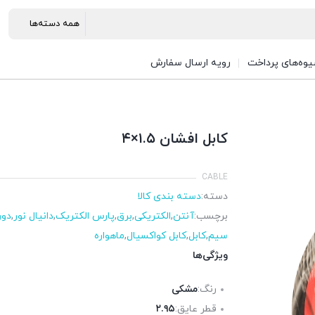
وه‌های پرداخت
رویه ارسال سفارش
کابل افشان ۱.۵×۴
CABLE
دسته:
دسته بندی کالا
برچسب:
آنتن
,
الکتریکی
,
برق
,
پارس الکتریک
,
دانیال نور
,
دور
سیم
,
کابل
,
کابل کواکسیال
,
ماهواره
ویژگی‌ها
رنگ:
مشکی
قطر عایق:
۲.۹۵