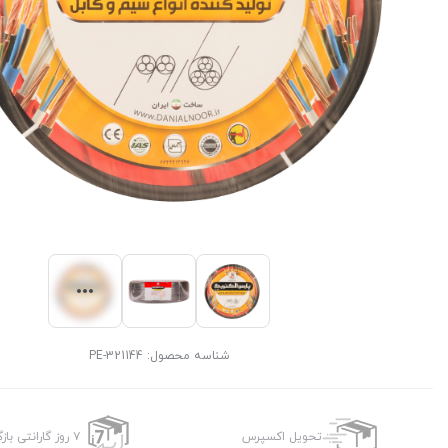
شناسه محصول:
PE-321144
تحویل اکسپرس
۷ روز گارانتی بازگشت وجه