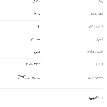
رنگ
مشکی
قطر عایق
۲.۹۵
قطر روکش
۹.۱
متراژ
۱۰۰ متر
جنس هادی
مس
آنالیز
۰.۲۳۴×۳۰
جنس عایق
پی‌وی‌سی(PVC)
دیدگاهها