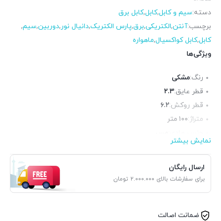
دسته:
سیم و کابل
,
کابل
,
کابل برق
برچسب:
آنتن
,
الکتریکی
,
برق
,
پارس الکتریک
,
دانیال نور
,
دوربین
,
سیم
,
کابل
,
کابل کواکسیال
,
ماهواره
ویژگی‌ها
رنگ:
مشکی
قطر عایق:
۲.۳
قطر روکش:
۶.۲
متراژ:
۱۰۰ متر
جنس هادی:
مس
نمایش بیشتر
آنالیز:
۰.۱۸۵×۲۴
جنس عایق:
پی‌وی‌سی(PVC)
ارسال رایگان
برای سفارشات بالای ۲.۰۰۰.۰۰۰ تومان
ضمانت اصالت