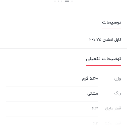
بستن
بستن
توضیحات
کابل افشان ۰.۷۵×۲
توضیحات تکمیلی
وزن
۵.۱۶۰ گرم
رنگ
مشکی
قطر عایق
۲.۳
قطر روکش
۶.۲