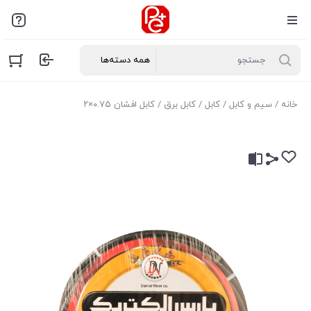
خانه
/
سیم و کابل
/
کابل
/
کابل برق
/ کابل افشان ۰.۷۵×۲