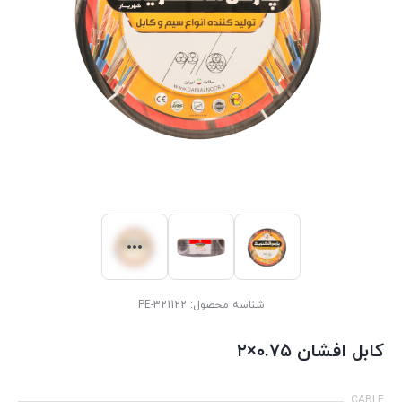
شناسه محصول:
PE-321122
کابل افشان ۰.۷۵×۲
CABLE