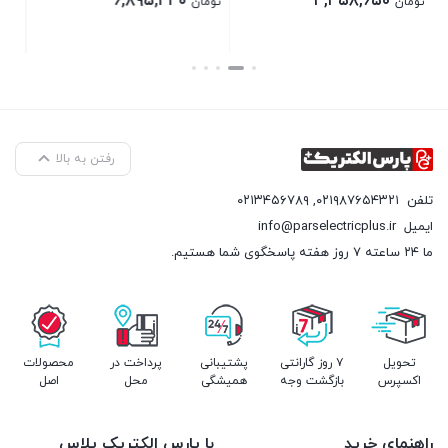
۱۸۶,۰۰۰
۶,۸۹۵,۴۴۰
تومان
تومان
بستن
بستن
رفتن به بالا
تلفن
۰۲۱۹۸۷۶۵۴۳۲۱
,
۰۲۱۳۴۵۶۷۸۹
ایمیل
info@parselectricplus.ir
ما ۲۴ ساعته ۷ روز هفته پاسخگوی شما هستیم.
تحویل
۷ روز گارانتی
پشتیبانی
پرداخت در
محصولات
اکسپرس
بازگشت وجه
همیشگی
محل
اصل
راهنمای خرید
با پارس الکتریک پلاس