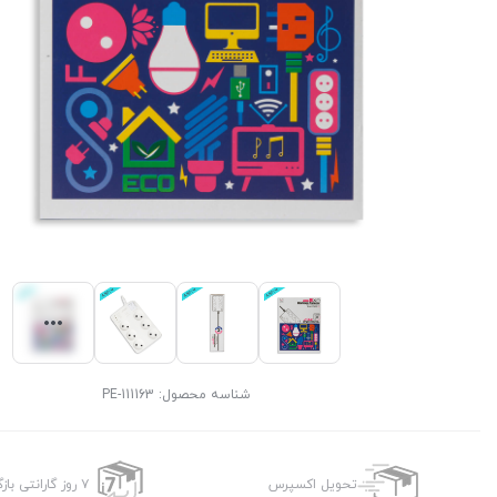
شناسه محصول:
PE-111163
تحویل اکسپرس
۷ روز گارانتی بازگشت وجه