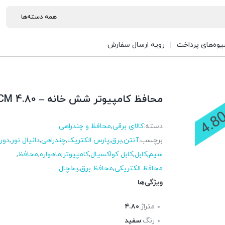
وه‌های پرداخت
رویه ارسال سفارش
محافظ کامپیوتر شش خانه – 4.80 CM
دسته:
کالای برقی
,
محافظ و چندراهی
برچسب:
آنتن
,
برق
,
پارس الکتریک
,
چندراهی
,
دانیال نور
,
دور
سیم
,
کابل
,
کابل کواکسیال
,
کامپیوتر
,
ماهواره
,
محافظ
,
محافظ الکتریکی
,
محافظ برق
,
یخچال
ویژگی‌ها
متراژ:
۴.۸۰
رنگ:
سفید