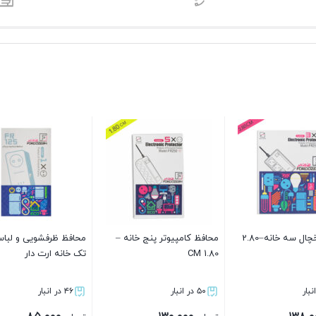
شویی و لباسشویی
محافظ کامپیوتر شش خانه –
محافظ یخچال سه خانه ا
 دار
1.80 CM
دار–4.80 CM
۵۰ در انبار
۵۰ در انبار