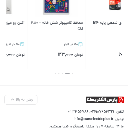
برای نصب محافظ ظرفشویی و لباسشویی، مراحل زیر را دنبال کنید:
اتصال برق
: ابتدا مطمئن شوید که دستگاه شما به برق متصل
محافظ کامپیوتر شش خانه – 2.80
آنتن رو میزی گلکسی ۱۰ متری
نیست. سپس کابل برق محافظ را وارد محفظه اتصالات برق
CM
کنید و سیم‌ها را به هم متصل کنید.
۵۰ در انبار
۵۰ در انبار
اتصال لوله‌ آب
: برای اتصال شلنگ آب به محافظ، ابتدا نوار
۱۲۰,۰۰۰
۱۴۳,۰۰۰
تفلون را به دور ورودی آب در زیر سینک ظرفشویی یا
تومان
تومان
لباسشویی ببندید. سپس شلنگ آب را به آن وصل کرده و با
دست محکم کنید.
بستن
بستن
اتصال شلنگ تخلیه
: شلنگ تخلیه ماشین ظرفشویی یا
لباسشویی را می‌توانید مستقیم در سوراخ فاضلاب که در دیوار
رفتن به بالا
پشت دستگاه تعبیه می‌شود قرار دهید.
تلفن
۰۲۱۹۸۷۶۵۴۳۲۱
,
۰۲۱۳۴۵۶۷۸۹
لطفاً توجه داشته باشید که این مراحل کلی هستند و بسته به مدل
ایمیل
info@parselectricplus.ir
ما ۲۴ ساعته ۷ روز هفته پاسخگوی شما هستیم.