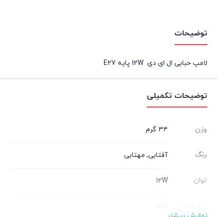
بستن
بستن
توضیحات
لامپ حبابی ال ای دی 12W پایه E27
توضیحات تکمیلی
وزن
۳۴ گرم
رنگ
آفتابی
,
مهتابی
توان
12W
شار نوری
۱۰۸۰
نمایش بیشتر