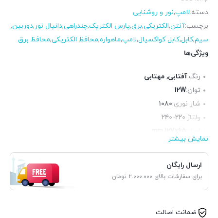
دسته:
لامپ
,
نور و روشنایی
برچسب:
آنتن
,
الکتریکی
,
برق
,
پارس الکتریک
,
چندراهی
,
دانیال نور
,
دوربین
,
سیم
,
کابل
,
کابل کواکسیال
,
لامپ
,
ماهواره
,
محافظ الکتریکی
,
محافظ برق
ویژگی‌ها
رنگ:
آفتابی
,
مهتابی
توان:
12W
شار نوری:
۱۰۸۰
ولتاژ:
۲۴۰-۲۲۰
ابعاد:
65×127 mm
نمایش بیشتر
طول عمر:
25000h
ضمانت:
۱۲ ماه
ارسال رایگان
برای سفارشات بالای ۲.۰۰۰.۰۰۰ تومان
ضمانت اصالت