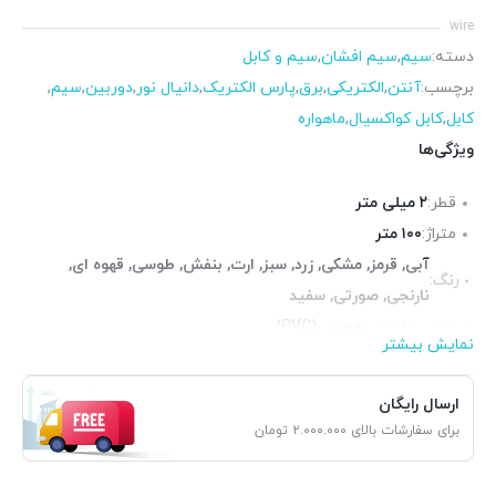
wire
دسته:
سیم
,
سیم افشان
,
سیم و کابل
برچسب:
آنتن
,
الکتریکی
,
برق
,
پارس الکتریک
,
دانیال نور
,
دوربین
,
سیم
,
کابل
,
کابل کواکسیال
,
ماهواره
ویژگی‌ها
قطر:
۲ میلی متر
متراژ:
۱۰۰ متر
آبی, قرمز, مشکی, زرد, سبز, ارت, بنفش, طوسی, قهوه ای,
رنگ:
نارنجی, صورتی, سفید
جنس عایق:
پی‌وی‌سی(PVC)
نمایش بیشتر
جنس هادی:
مس
آنالیز:
۰.۲۰×۱۶
ارسال رایگان
برای سفارشات بالای ۲.۰۰۰.۰۰۰ تومان