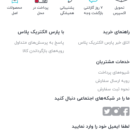
اتصال آنتن به دستگاه
: کابل بلند تر را به ورودی دستگاه خود
تحویل
۷ روز گارانتی
پشتیبانی
پرداخت در
محصولات
اکسپرس
بازگشت وجه
همیشگی
محل
اصل
متصل کنید.
اتصال آنتن به برق
: سیم USB یک آداپتور همراه دستگاه است
راهنمای خرید
با پارس الکتریک پلاس
که آن را به آداپتور وصل کرده و به برق مستقیم وصل کنید.
اتاق خبر پارس الکتریک پلاس
پاسخ به پرسش‌های متداول
جستجوی کانال‌ها
: زمان نصب کامل باید از طریق تلویزیون
رویه‌های بازگرداندن کالا
سرچ کامل خودکار انجام دهید.
خدمات مشتریان
شیوه‌های پرداخت
لطفاً توجه داشته باشید که این مراحل کلی هستند و بسته به مدل
رویه ارسال سفارش
آنتن و دستگاه شما، ممکن است تفاوت‌هایی وجود داشته باشد. برای
نحوه ثبت سفارش
اطمینان از صحت عملکرد، بهتر است دفترچه راهنمای دستگاه خود را
ما را در شبکه‌های اجتماعی دنبال کنید
مطالعه کنید یا از یک متخصص کمک بگیرید.
لطفا ایمیل خود را وارد نمایید