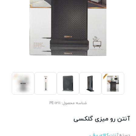
شناسه محصول:
PE-1211
آنتن رو میزی گلکسی
دسته:
آنتن
,
کالای برقی