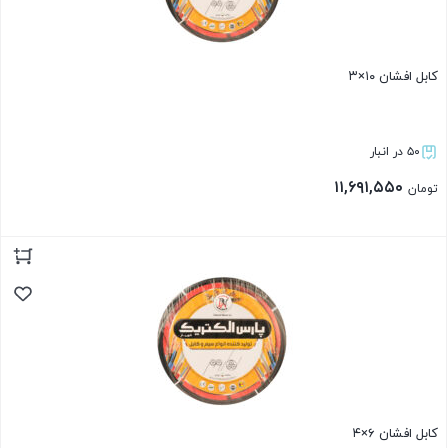
کابل افشان ۱۰×۳
۵۰ در انبار
۱۱,۶۹۱,۵۵۰
تومان
بستن
کابل افشان ۶×۴