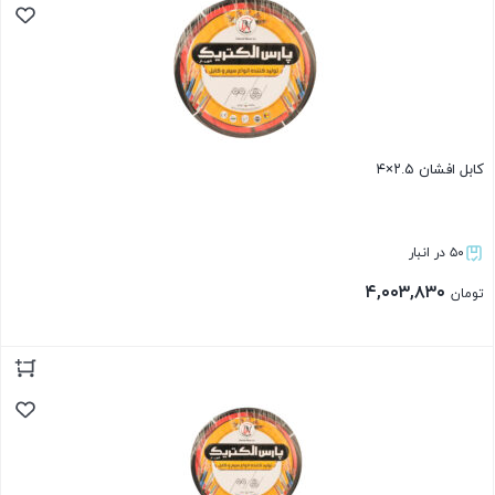
کابل افشان ۲.۵×۴
۵۰ در انبار
۴,۰۰۳,۸۳۰
تومان
بستن