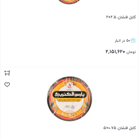
کابل افشان ۲.۵×۲
۵۰ در انبار
۲,۱۵۱,۶۲۰
تومان
بستن
کابل افشان ۰.۷۵×۵