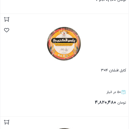
تومان
بستن
کابل افشان ۴×۳
۵۰ در انبار
۴,۸۲۰,۴۸۰
تومان
بستن