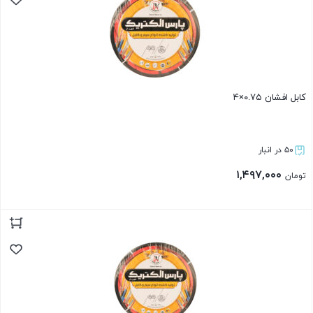
کابل افشان ۰.۷۵×۴
۵۰ در انبار
۱,۴۹۷,۰۰۰
تومان
بستن