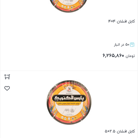
کابل افشان ۴×۴
۵۰ در انبار
۶,۲۶۵,۸۶۰
تومان
بستن
کابل افشان ۲.۵×۵