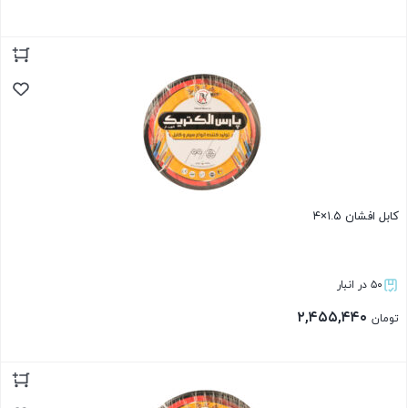
بستن
کابل افشان ۱.۵×۴
۵۰ در انبار
۲,۴۵۵,۴۴۰
تومان
بستن