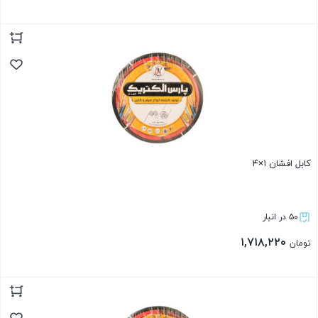
بستن
کابل افشان ۱×۴
۵۰ در انبار
۱,۷۱۸,۲۲۰
تومان
بستن