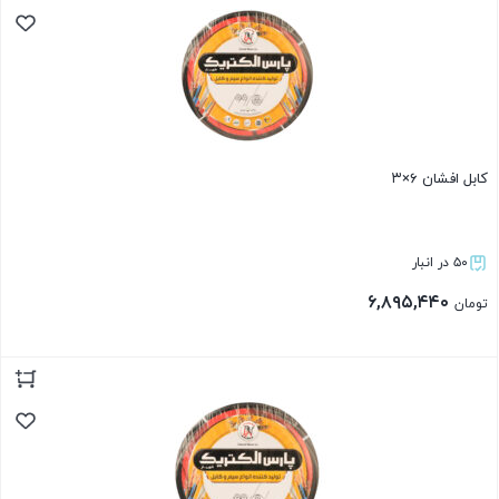
کابل افشان ۶×۳
۵۰ در انبار
۶,۸۹۵,۴۴۰
تومان
بستن