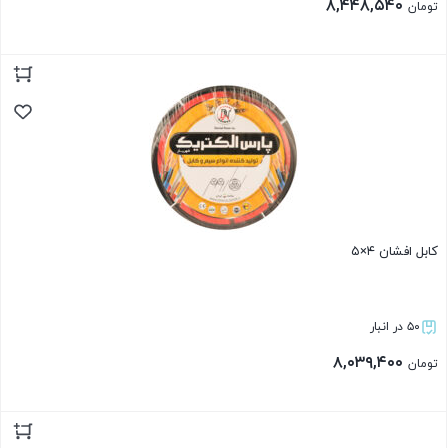
۸,۴۴۸,۵۴۰
تومان
بستن
کابل افشان ۴×۵
۵۰ در انبار
۸,۰۳۹,۴۰۰
تومان
بستن