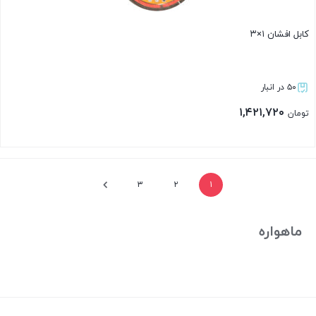
کابل افشان ۱×۳
۵۰ در انبار
۱,۴۲۱,۷۲۰
تومان
بستن
۳
۲
۱
ماهواره