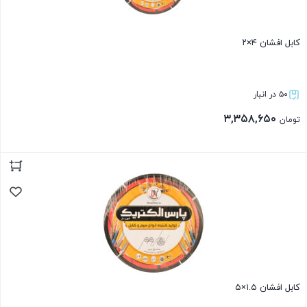
کابل افشان ۴×۲
۵۰ در انبار
۳,۳۵۸,۶۵۰
تومان
بستن
کابل افشان ۱.۵×۵