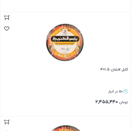
بستن
کابل افشان ۱.۵×۴
۵۰ در انبار
۲,۴۵۵,۴۴۰
تومان
بستن