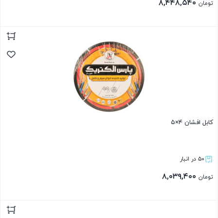
۸,۴۴۸,۵۴۰
تومان
بستن
کابل افشان ۴×۵
۵۰ در انبار
۸,۰۳۹,۴۰۰
تومان
بستن