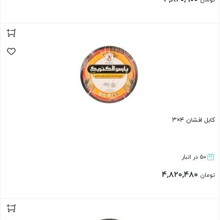
تومان
بستن
کابل افشان ۴×۳
۵۰ در انبار
۴,۸۲۰,۴۸۰
تومان
بستن