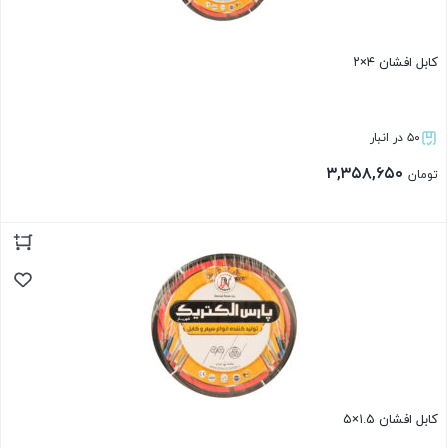
کابل افشان ۴×۲
۵۰ در انبار
۳,۳۵۸,۶۵۰
تومان
بستن
کابل افشان ۱.۵×۵