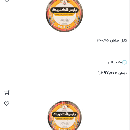
کابل افشان ۰.۷۵×۴
۵۰ در انبار
۱,۴۹۷,۰۰۰
تومان
بستن