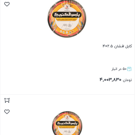
کابل افشان ۲.۵×۴
۵۰ در انبار
۴,۰۰۳,۸۳۰
تومان
بستن