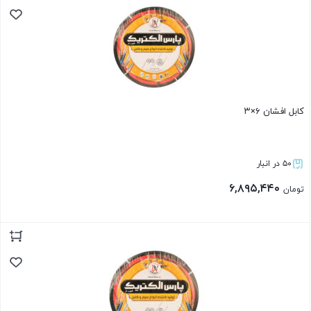
کابل افشان ۶×۳
۵۰ در انبار
۶,۸۹۵,۴۴۰
تومان
بستن