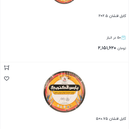
کابل افشان ۲.۵×۲
۵۰ در انبار
۲,۱۵۱,۶۲۰
تومان
بستن
کابل افشان ۰.۷۵×۵