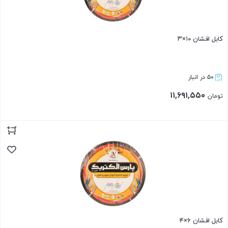
کابل افشان ۱۰×۳
۵۰ در انبار
۱۱,۶۹۱,۵۵۰
تومان
بستن
کابل افشان ۶×۴