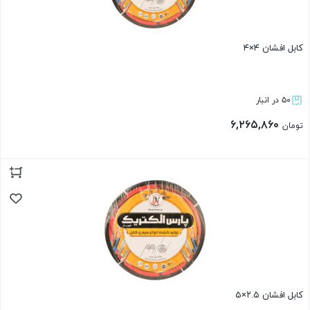
کابل افشان ۴×۴
۵۰ در انبار
۶,۲۶۵,۸۶۰
تومان
بستن
کابل افشان ۲.۵×۵