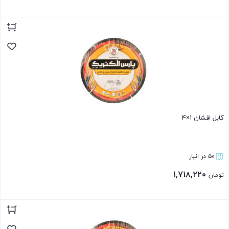
بستن
کابل افشان ۱×۴
۵۰ در انبار
۱,۷۱۸,۲۲۰
تومان
بستن