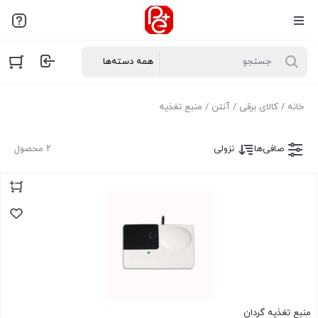
خانه
/
کالای برقی
/
آنتن
/ منبع تغذیه
صافی‌ها
نزولی
۲ محصول
منبع تغذیه گردان