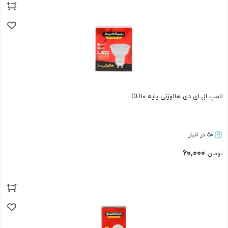
بستن
لامپ ال ای دی هالوژنی پایه GU10
۵۰ در انبار
۶۰,۰۰۰
تومان
بستن