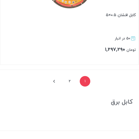
کابل افشان ۰.۵×۵
۵۰ در انبار
۱,۲۹۷,۲۹۰
تومان
بستن
۲
۱
کابل برق