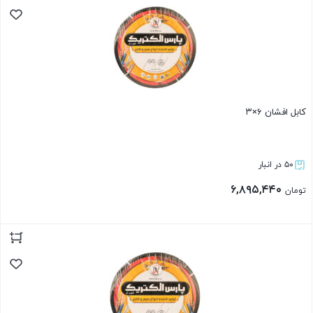
کابل افشان ۶×۳
۵۰ در انبار
۶,۸۹۵,۴۴۰
تومان
بستن