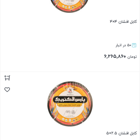
کابل افشان ۴×۴
۵۰ در انبار
۶,۲۶۵,۸۶۰
تومان
بستن
کابل افشان ۲.۵×۵