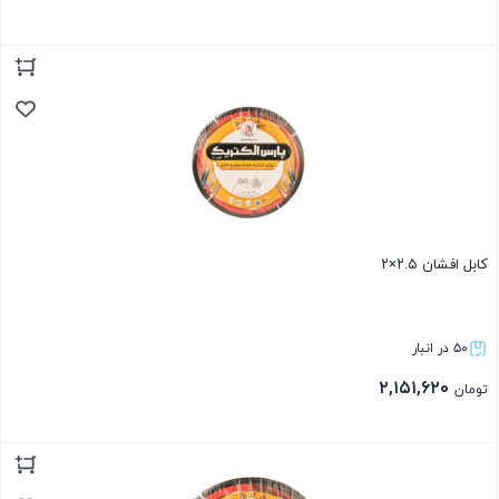
بستن
کابل افشان ۲.۵×۲
۵۰ در انبار
۲,۱۵۱,۶۲۰
تومان
بستن