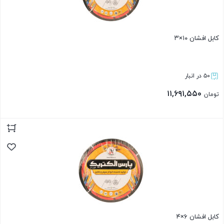
کابل افشان ۱۰×۳
۵۰ در انبار
۱۱,۶۹۱,۵۵۰
تومان
بستن
کابل افشان ۶×۴