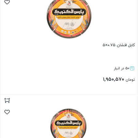
کابل افشان ۰.۷۵×۵
۵۰ در انبار
۱,۹۵۰,۵۷۰
تومان
بستن