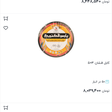
۸,۴۴۸,۵۴۰
تومان
بستن
کابل افشان ۴×۵
۵۰ در انبار
۸,۰۳۹,۴۰۰
تومان
بستن