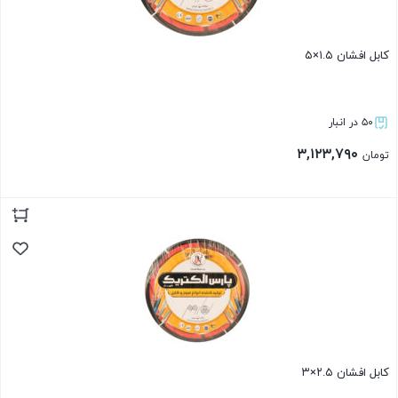
کابل افشان ۱.۵×۵
۵۰ در انبار
۳,۱۲۳,۷۹۰
تومان
بستن
کابل افشان ۲.۵×۳