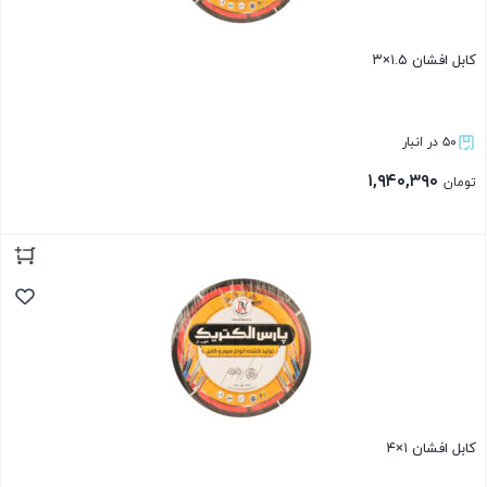
کابل افشان ۱.۵×۳
۵۰ در انبار
۱,۹۴۰,۳۹۰
تومان
بستن
کابل افشان ۱×۴