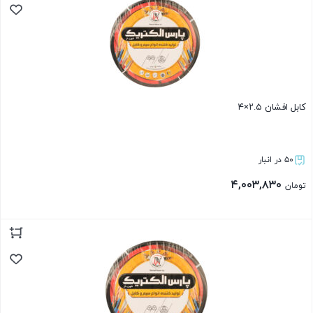
کابل افشان ۲.۵×۴
۵۰ در انبار
۴,۰۰۳,۸۳۰
تومان
بستن