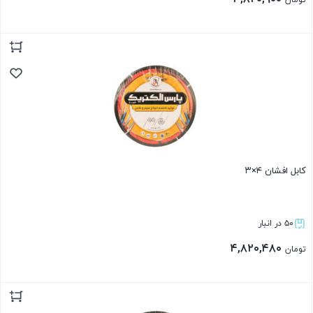
تومان
بستن
کابل افشان ۴×۳
۵۰ در انبار
۴,۸۲۰,۴۸۰
تومان
بستن