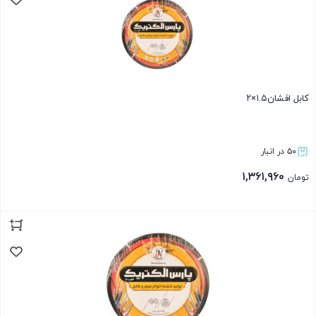
کابل افشان۱.۵×۲
۵۰ در انبار
۱,۳۶۱,۹۶۰
تومان
بستن